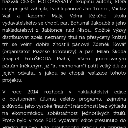
nazvali ČESKÉ FOTOAPARÁTY. Skupinu autorů, která
celý projekt zahájila, tvořili pánové Jan Trunec, Václav
Vait a Radomír Malý. Velmi těžkého úkolu
vydavatelského se chopil pan Bohumil Jakoubě a jeho
nakladatelství z Jablonce nad Nisou. Složité výzvy
distribuovat zcela neznámý titul na přesycený knižní
trh se velmi dobře zhostili pánové Zdeněk Kovář
(organizátor Pražské fotoburzy) a pan Milan Škoda
(majitel FotoŠKODA Praha). Všem jmenovaným
pánům (některým již "in memoriam") patří velký dík za
jejich odvahu, s jakou se chopili realizace tohoto
projektu.
V roce 2014 rozhodli v nakladatelství edice
o postupném útlumu celého programu, zejména
z důvodu jeho vysoké finanční náročnosti bez výhledu
na ekonomickou soběstačnost jednotlivých titulů.
Proto bylo v roce 2015 vydávání edice přesunuto do
Hradce Králové, kde dlouhodobě pracují na připravě