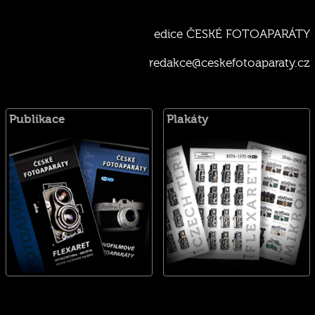
Red
edice ČESKÉ FOTOAPARÁTY
redakce@ceskefotoaparaty.cz
Publikace
Plakáty