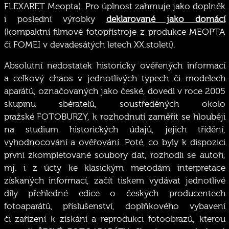
FLEXARET Meopta). Pro úplnost zahrnuje jako doplněk
i poslední výrobky
deklarované jako domácí
(kompaktní filmové fotopřístroje z produkce MEOPTA
či FOMEI v devadesátých letech XX.století).
Absolutní nedostatek historicky ověřených informací
a celkový chaos v jednotlivých typech či modelech
aparátů, označovaných jako české, dovedl v roce 2005
skupinu sběratelů, soustředěných okolo
pražské FOTOBURZY, k rozhodnutí zaměřit se hlouběji
na studium historických údajů, jejich třídění,
vyhodnocování a ověřování. Poté, co byly k dispozici
první zkompletované soubory dat, rozhodli se autoři,
mj. i z úcty ke klasickým metodám interpretace
získaných informací, začít tiskem vydávat jednotlivé
díly přehledné edice o českých producentech
fotoaparátů, příslušenství, doplňkového vybavení
či zařízení k získání a reprodukci fotoobrazů, kterou