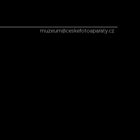
muzeum@ceskefotoaparaty.cz