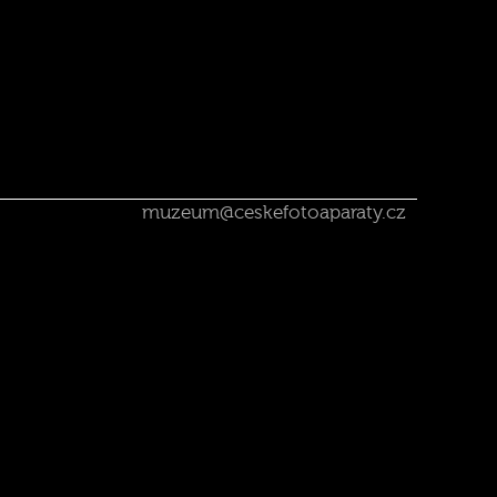
muzeum@ceskefotoaparaty.cz