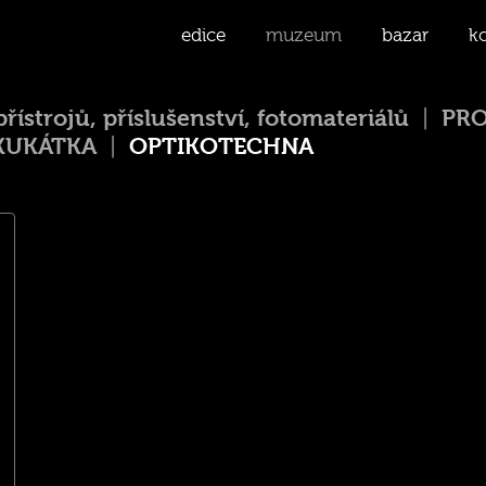
edice
muzeum
bazar
k
trojů, příslušenství, fotomateriálů
PRO
KUKÁTKA
OPTIKOTECHNA